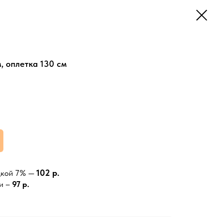
, оплетка 130 см
102 р.
дкой 7% —
и –
97 р.