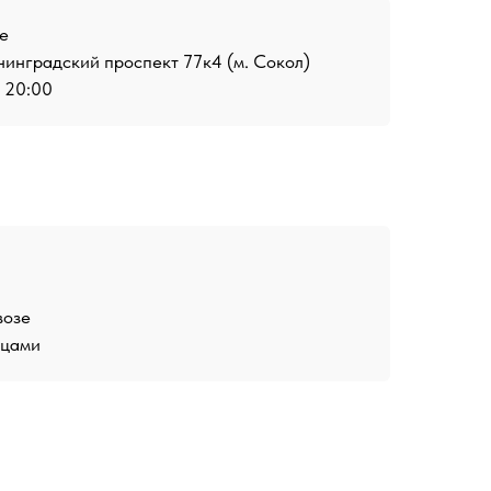
е
инградский проспект 77к4 (м. Сокол)
о 20:00
возе
ицами