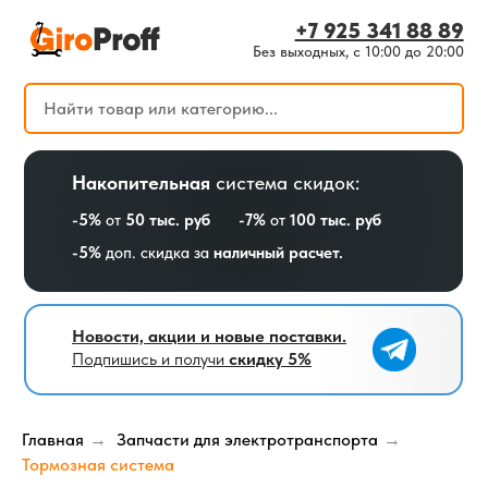
+7 925 341 88 89
Без выходных, с 10:00 до 20:00
Оптовый магазин
для мастерских
Накопительная
система скидок:
-5%
от
50 тыс. руб
-7%
от
100 тыс. руб
Телеграмм
-5%
доп. скидка за
наличный расчет.
канал
Новости, акции и новые поставки.
Подпишись и получи
скидку 5%
Главная
Запчасти для электротранспорта
→
→
Тормозная система