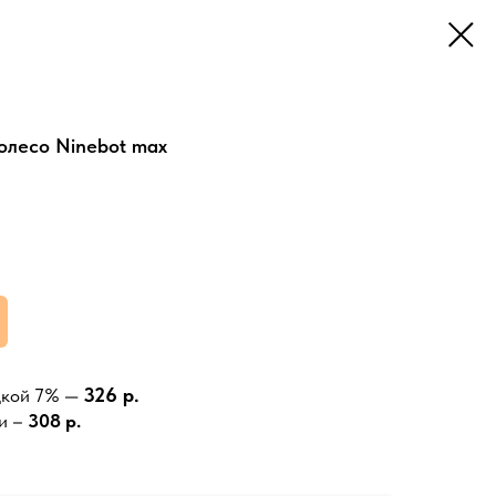
олесо Ninebot max
326 р.
дкой 7% —
и –
308 р.