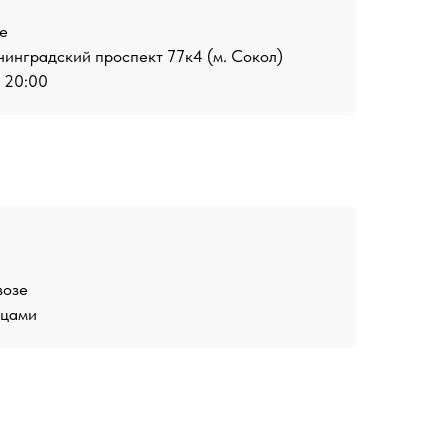
е
инградский проспект 77к4 (м. Сокол)
о 20:00
возе
ицами