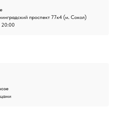
е
инградский проспект 77к4 (м. Сокол)
о 20:00
возе
ицами