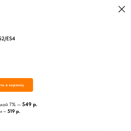
S2/ES4
ть в корзину
549 р.
дкой 7% —
и –
519 р.