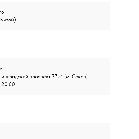
ro
(Китай)
е
инградский проспект 77к4 (м. Сокол)
о 20:00