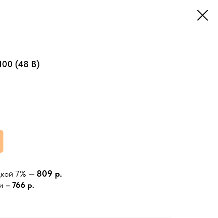
100 (48 В)
809 р.
дкой 7% —
и –
766 р.