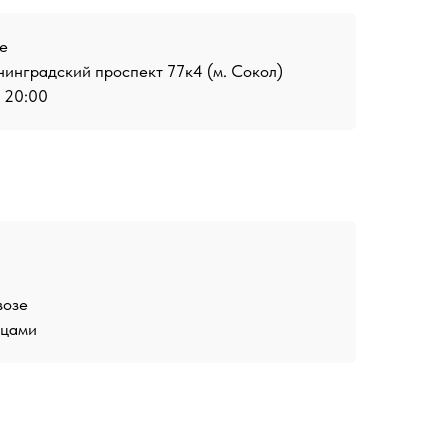
е
инградский проспект 77к4 (м. Сокол)
о 20:00
возе
ицами