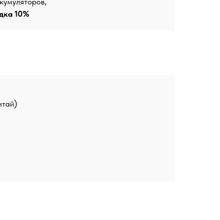
кумуляторов,
дка 10%
итай)