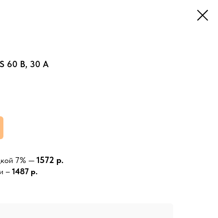
S 60 В, 30 А
1572 р.
дкой 7% —
и –
1487 р.